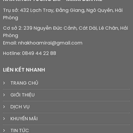
Trụ sở: 432 Lạch Tray, Đằng Giang, Ngô Quyền, Hải
Phòng
Cơ sở 2: 239 Nguyễn Đức Cảnh, Cát Dài, Lê Chân, Hải
Phòng
Email: nhakhoamirai@gmail.com
Hotline: 0849 44 22 88
LIÊN KẾT NHANH
TRANG CHỦ
GIỚI THIỆU
DỊCH VỤ
KHUYẾN MÃI
TIN TỨC