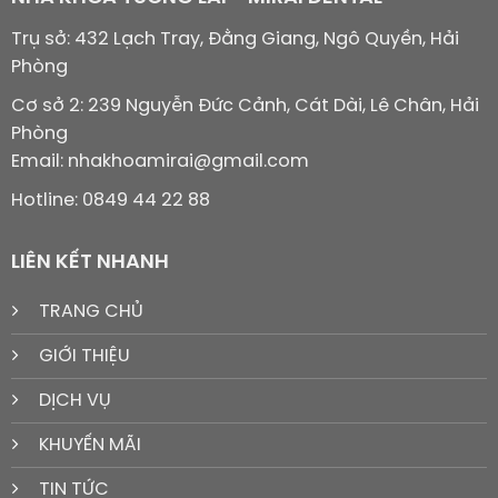
Trụ sở: 432 Lạch Tray, Đằng Giang, Ngô Quyền, Hải
Phòng
Cơ sở 2: 239 Nguyễn Đức Cảnh, Cát Dài, Lê Chân, Hải
Phòng
Email: nhakhoamirai@gmail.com
Hotline: 0849 44 22 88
LIÊN KẾT NHANH
TRANG CHỦ
GIỚI THIỆU
DỊCH VỤ
KHUYẾN MÃI
TIN TỨC