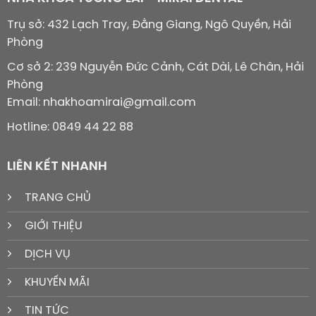
Trụ sở: 432 Lạch Tray, Đằng Giang, Ngô Quyền, Hải
Phòng
Cơ sở 2: 239 Nguyễn Đức Cảnh, Cát Dài, Lê Chân, Hải
Phòng
Email: nhakhoamirai@gmail.com
Hotline: 0849 44 22 88
LIÊN KẾT NHANH
TRANG CHỦ
GIỚI THIỆU
DỊCH VỤ
KHUYẾN MÃI
TIN TỨC