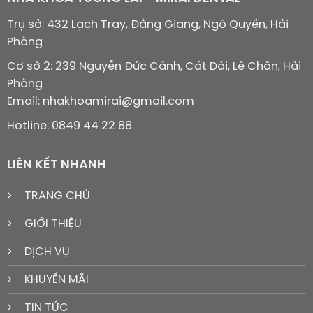
Trụ sở: 432 Lạch Tray, Đằng Giang, Ngô Quyền, Hải
Phòng
Cơ sở 2: 239 Nguyễn Đức Cảnh, Cát Dài, Lê Chân, Hải
Phòng
Email: nhakhoamirai@gmail.com
Hotline: 0849 44 22 88
LIÊN KẾT NHANH
TRANG CHỦ
GIỚI THIỆU
DỊCH VỤ
KHUYẾN MÃI
TIN TỨC