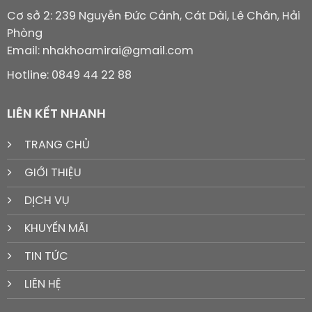
Cơ sở 2: 239 Nguyễn Đức Cảnh, Cát Dài, Lê Chân, Hải
Phòng
Email: nhakhoamirai@gmail.com
Hotline: 0849 44 22 88
LIÊN KẾT NHANH
TRANG CHỦ
GIỚI THIỆU
DỊCH VỤ
KHUYẾN MÃI
TIN TỨC
LIÊN HỆ