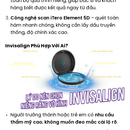
toàn bộ quá trình niềng, giúp bác sĩ và khách
hàng biết được kết quả ngay từ đầu.
Công nghệ scan iTero Element 5D
– quét toàn
hàm nhanh chóng, không cần lấy dấu truyền
thống, độ chính xác cao.
Invisalign Phù Hợp Với Ai?
Người trưởng thành hoặc trẻ em có
nhu cầu
thẩm mỹ cao
,
không muốn đeo mắc cài lộ rõ
.