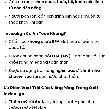
Các ca răng
chen chúc, thưa, hô, khớp cắn lệch
từ nhẹ đến nặng
.
Người bận rộn, cần
lịch trình linh hoạt
, muốn tự
tháo khay khi cần.
Invisalign Có An Toàn Không?
Chất liệu
không chứa BPA
, đạt tiêu chuẩn y tế
quốc tế.
Được chứng nhận bởi
FDA (Mỹ)
– an toàn với sức
khỏe răng miệng và toàn thân.
Được sử dụng bởi
hàng nghìn bác sĩ chỉnh nha
chuyên sâu
tại các nước phát triển.
Ưu Điểm Vượt Trội Của Niềng Răng Trong Suốt
Invisalign
Thẩm mỹ tối đa
: Khay trong suốt – gần như
không thấy khi đeo.