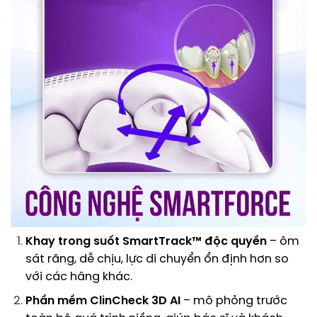
Khay trong suốt SmartTrack™ độc quyền
– ôm
sát răng, dễ chịu, lực di chuyển ổn định hơn so
với các hãng khác.
Phần mềm ClinCheck 3D AI
– mô phỏng trước