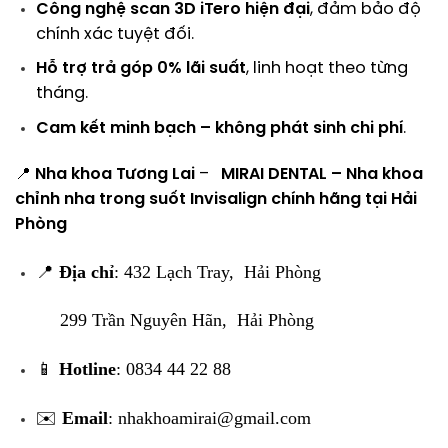
Công nghệ scan 3D iTero hiện đại
, đảm bảo độ
chính xác tuyệt đối.
Hỗ trợ trả góp 0% lãi suất
, linh hoạt theo từng
tháng.
Cam kết minh bạch – không phát sinh chi phí
.
📍
Nha khoa Tương Lai
–
MIRAI DENTAL – Nha khoa
chỉnh nha trong suốt Invisalign chính hãng tại Hải
Phòng
📍
Địa chỉ
: 432 Lạch Tray, Hải Phòng
299 Trần Nguyên Hãn, Hải Phòng
📱
Hotline
: 0834 44 22 88
✉️
Email
:
nhakhoamirai@gmail.com