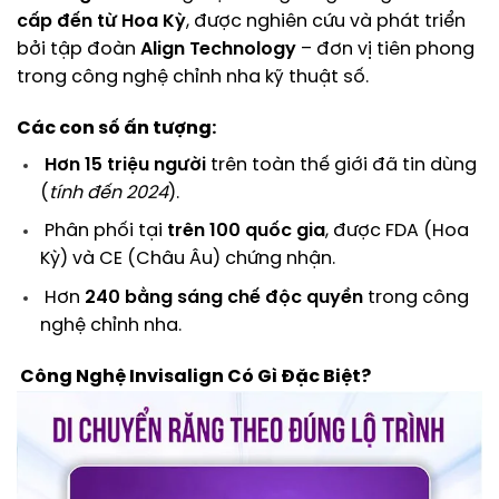
cấp đến từ Hoa Kỳ
, được nghiên cứu và phát triển
bởi tập đoàn
Align Technology
– đơn vị tiên phong
trong công nghệ chỉnh nha kỹ thuật số.
Các con số ấn tượng:
Hơn 15 triệu người
trên toàn thế giới đã tin dùng
(
tính đến 2024
).
Phân phối tại
trên 100 quốc gia
, được FDA (Hoa
Kỳ) và CE (Châu Âu) chứng nhận.
Hơn
240 bằng sáng chế độc quyền
trong công
nghệ chỉnh nha.
Công Nghệ Invisalign Có Gì Đặc Biệt?