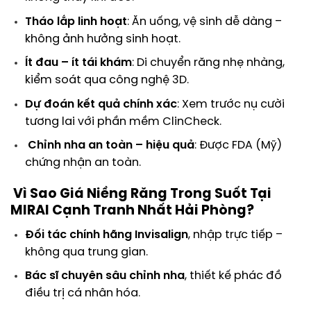
Tháo lắp linh hoạt
: Ăn uống, vệ sinh dễ dàng –
không ảnh hưởng sinh hoạt.
Ít đau – ít tái khám
: Di chuyển răng nhẹ nhàng,
kiểm soát qua công nghệ 3D.
Dự đoán kết quả chính xác
: Xem trước nụ cười
tương lai với phần mềm ClinCheck.
Chỉnh nha an toàn – hiệu quả
: Được FDA (Mỹ)
chứng nhận an toàn.
Vì Sao Giá Niềng Răng Trong Suốt Tại
MIRAI Cạnh Tranh Nhất Hải Phòng?
Đối tác chính hãng Invisalign
, nhập trực tiếp –
không qua trung gian.
Bác sĩ chuyên sâu chỉnh nha
, thiết kế phác đồ
điều trị cá nhân hóa.