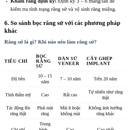
Khám răng định kỳ:
Định kỳ 3 – 6 tháng/lần để
kiểm tra tình trạng răng sứ và vệ sinh răng miệng.
6. So sánh bọc răng sứ với các phương pháp
khác
Răng sứ là gì? Khi nào nên làm răng sứ?
BỌC
DÁN SỨ
CẤY GHÉP
TIÊU CHÍ
RĂNG
VENEER
IMPLANT
SỨ
10 – 15
Độ bền
7 – 10 năm
Trên 20 năm
năm
Tự nhiên như răng
Tính thẩm mỹ
Cao
Rất cao
thật
Tác động lên
Phải mài
Mài ít hoặc
Không ảnh hưởng
răng thật
răng
không mài
răng khác
Trung
Chi phí
bình –
Cao
Cao nhất