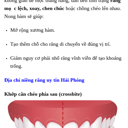
không gian để mọc thẳng hàng, dẫn đến tình trạng
răng
mọ c lệch, xoay, chen chúc
hoặc chồng chéo lên nhau.
Nong hàm sẽ giúp:
Mở rộng xương hàm.
Tạo thêm chỗ cho răng di chuyển về đúng vị trí.
Giảm nguy cơ phải nhổ răng vĩnh viễn để tạo khoảng
trống.
Địa chỉ niềng răng uy tín Hải Phòng
Khớp cắn chéo phía sau (crossbite)