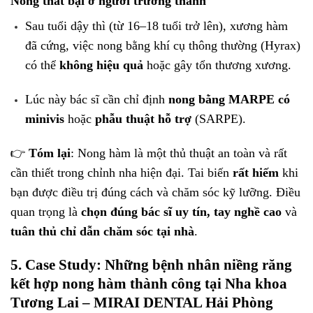
Nong thất bại ở người trưởng thành
Sau tuổi dậy thì (từ 16–18 tuổi trở lên), xương hàm
đã cứng, việc nong bằng khí cụ thông thường (Hyrax)
có thể
không hiệu quả
hoặc gây tổn thương xương.
Lúc này bác sĩ cần chỉ định
nong bằng MARPE có
minivis
hoặc
phẫu thuật hỗ trợ
(SARPE).
👉
Tóm lại
: Nong hàm là một thủ thuật an toàn và rất
cần thiết trong chỉnh nha hiện đại. Tai biến
rất hiếm
khi
bạn được điều trị đúng cách và chăm sóc kỹ lưỡng. Điều
quan trọng là
chọn đúng bác sĩ uy tín, tay nghề cao
và
tuân thủ chỉ dẫn chăm sóc tại nhà
.
5. Case Study: Những bệnh nhân niềng răng
kết hợp nong hàm thành công tại Nha khoa
Tương Lai – MIRAI DENTAL Hải Phòng