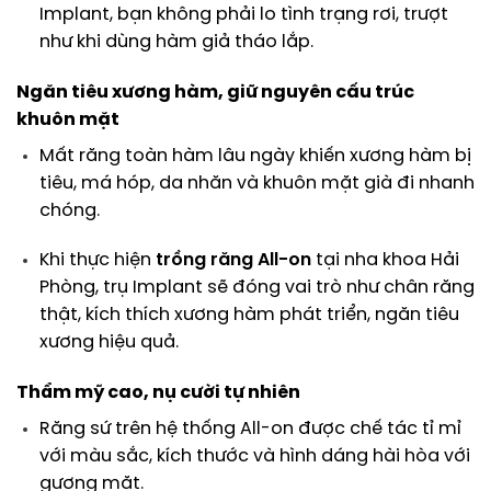
Implant, bạn không phải lo tình trạng rơi, trượt
như khi dùng hàm giả tháo lắp.
Ngăn tiêu xương hàm, giữ nguyên cấu trúc
khuôn mặt
Mất răng toàn hàm lâu ngày khiến xương hàm bị
tiêu, má hóp, da nhăn và khuôn mặt già đi nhanh
chóng.
Khi thực hiện
trồng răng All-on
tại nha khoa Hải
Phòng, trụ Implant sẽ đóng vai trò như chân răng
thật, kích thích xương hàm phát triển, ngăn tiêu
xương hiệu quả.
Thẩm mỹ cao, nụ cười tự nhiên
Răng sứ trên hệ thống All-on được chế tác tỉ mỉ
với màu sắc, kích thước và hình dáng hài hòa với
gương mặt.