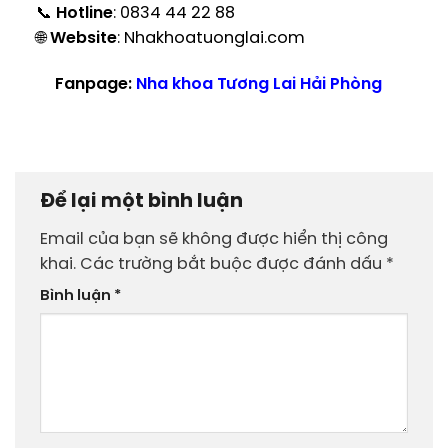
📞
Hotline
: 0834 44 22 88
🌐
Website
:
Nhakhoatuonglai.com
Fanpage:
Nha khoa Tương Lai Hải Phòng
Để lại một bình luận
Email của bạn sẽ không được hiển thị công
khai.
Các trường bắt buộc được đánh dấu
*
Bình luận
*