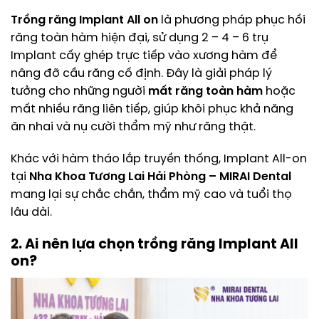
Trồng răng Implant All on
là phương pháp phục hồi
răng toàn hàm hiện đại, sử dụng 2 – 4 – 6 trụ
Implant cấy ghép trực tiếp vào xương hàm để
nâng đỡ cầu răng cố định. Đây là giải pháp lý
tưởng cho những người
mất răng toàn hàm
hoặc
mất nhiều răng liên tiếp, giúp khôi phục khả năng
ăn nhai và nụ cười thẩm mỹ như răng thật.
Khác với hàm tháo lắp truyền thống, Implant All-on
tại
Nha Khoa Tương Lai Hải Phòng – MIRAI Dental
mang lại sự chắc chắn, thẩm mỹ cao và tuổi thọ
lâu dài.
2. Ai nên lựa chọn trồng răng Implant All
on?