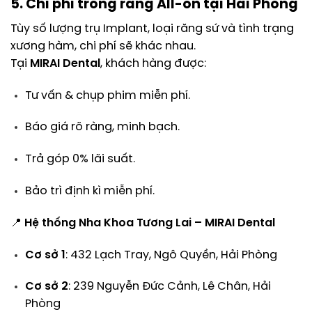
5. Chi phí trồng răng All-on tại Hải Phòng
Tùy số lượng trụ Implant, loại răng sứ và tình trạng
xương hàm, chi phí sẽ khác nhau.
Tại
MIRAI Dental
, khách hàng được:
Tư vấn & chụp phim miễn phí.
Báo giá rõ ràng, minh bạch.
Trả góp 0% lãi suất.
Bảo trì định kì miễn phí.
📍
Hệ thống Nha Khoa Tương Lai – MIRAI Dental
Cơ sở 1
: 432 Lạch Tray, Ngô Quyền, Hải Phòng
Cơ sở 2
: 239 Nguyễn Đức Cảnh, Lê Chân, Hải
Phòng